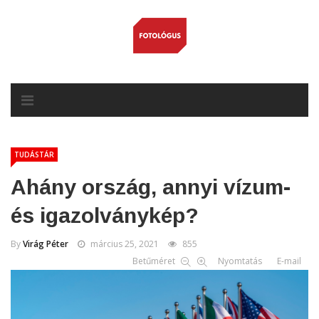
TUDÁSTÁR
Ahány ország, annyi vízum-
és igazolványkép?
By
Virág Péter
március 25, 2021
855
Betűméret
Nyomtatás
E-mail