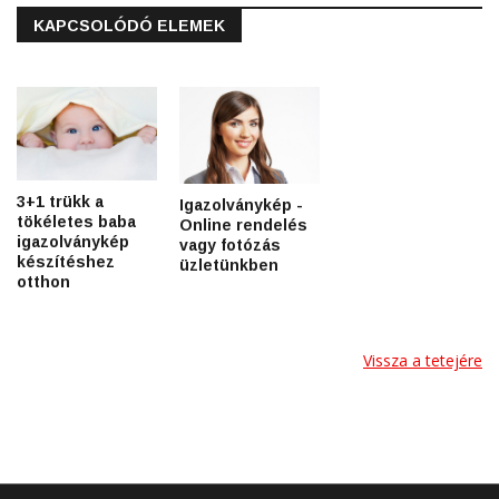
KAPCSOLÓDÓ ELEMEK
3+1 trükk a
Igazolványkép -
tökéletes baba
Online rendelés
igazolványkép
vagy fotózás
készítéshez
üzletünkben
otthon
Vissza a tetejére