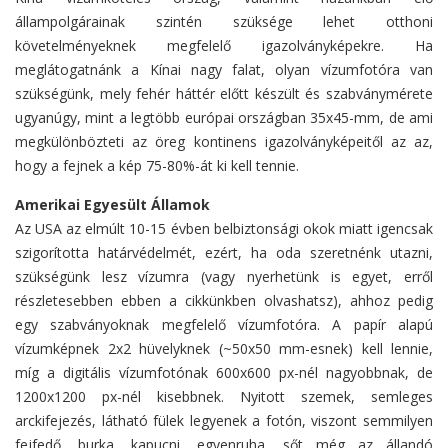
állampolgárainak szintén szüksége lehet otthoni
követelményeknek megfelelő igazolványképekre. Ha
meglátogatnánk a Kínai nagy falat, olyan vízumfotóra van
szükségünk, mely fehér háttér előtt készült és szabványmérete
ugyanúgy, mint a legtöbb európai országban 35x45-mm, de ami
megkülönbözteti az öreg kontinens igazolványképeitől az az,
hogy a fejnek a kép 75-80%-át ki kell tennie.
Amerikai Egyesült Államok
Az USA az elmúlt 10-15 évben belbiztonsági okok miatt igencsak
szigorította határvédelmét, ezért, ha oda szeretnénk utazni,
szükségünk lesz vízumra (vagy nyerhetünk is egyet, erről
részletesebben ebben a cikkünkben olvashatsz), ahhoz pedig
egy szabványoknak megfelelő vízumfotóra. A papír alapú
vízumképnek 2x2 hüvelyknek (~50x50 mm-esnek) kell lennie,
míg a digitális vízumfotónak 600x600 px-nél nagyobbnak, de
1200x1200 px-nél kisebbnek. Nyitott szemek, semleges
arckifejezés, látható fülek legyenek a fotón, viszont semmilyen
fejfedő, burka, kapucni, egyenruha, sőt még az állandó