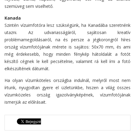
szemüveg sem viselhető.
Kanada
Szintén vízuimfotóra lesz szükségünk, ha Kanadába szeretnénk
utazni. Az udvariasságáról, sajátosan kreatív
problémamegoldásairól, na és persze a jégkorongról híres
ország vízumfotójának mérete is sajátos: 50x70 mm, és ami
még érdekesebb, hogy minden fénykép hátoldalát a fotót
készítő cégnek le kell pecsételnie, valamint rá kell írni a fotó
elkészültének dátumát.
Ha olyan vízumköteles országba indulnál, melyről most nem
írtunk, nyugodtan gyere el üzletünkbe, hiszen a világ összes
vízumközeles ország igazolványképének, vízumfotójának
ismerjük az előírásait.