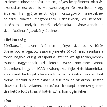
letelepedési/bevándorlási kérelem, céges belépőkártya, oktatási
azonosítás esetében is Magyarországon. Összeállítottunk egy
érdekes kis gyűjteményt olyan országokról, amelyeknek
polgárai gyakran megfordulnak üzletünkben, és népszerű
úticélokról, melyek eltérő elvárásokat támasztanak a
vízumfotóknak/igazolványképeknek:
Törökország
Törökország hazánk felé nem igényel vízumot. A török
útlevélfotó elfogadott szabványmérete 50x60 mm, azonban a
török nagykövetség álláspontja szerint az igazolványképnek
csupán nagyobbnak kell lennie 35x45 mm-esnél annak
érdekében, hogy az ICAO szabányokra fejlesztett biometrikus
szkennerek be tudják olvasni a fotót. A ruházatra nincs konkrét
előírás, viszont a homloknak, a füleknek és az arcnak tisztán
látszania kell, valamint sötétített lencséjű szemüveg nem
viselhető a fotózásnál. A háttér színe: homogén fehér
Kína
Kína vízumköteles ország, valamint hazánkban élő