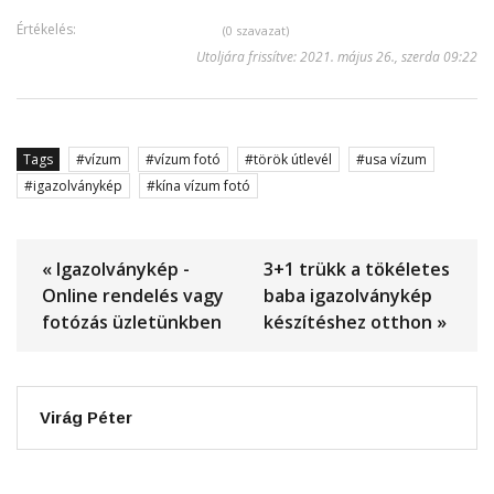
Értékelés:
(0 szavazat)
Utoljára frissítve: 2021. május 26., szerda 09:22
Tags
vízum
vízum fotó
török útlevél
usa vízum
igazolványkép
kína vízum fotó
« Igazolványkép -
3+1 trükk a tökéletes
Online rendelés vagy
baba igazolványkép
fotózás üzletünkben
készítéshez otthon »
Virág Péter