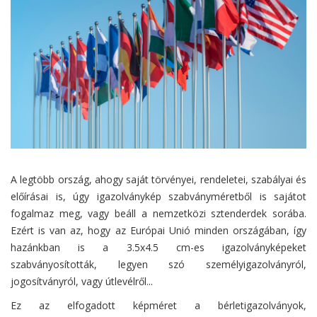
A legtöbb ország, ahogy saját törvényei, rendeletei, szabályai és
előírásai is, úgy igazolványkép szabványméretből is sajátot
fogalmaz meg, vagy beáll a nemzetközi sztenderdek sorába.
Ezért is van az, hogy az Európai Unió minden országában, így
hazánkban is a 3.5x4.5 cm-es igazolványképeket
szabványosították, legyen szó személyigazolványról,
jogosítványról, vagy útlevélről...
Ez az elfogadott képméret a bérletigazolványok,