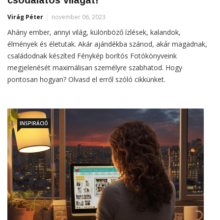
csodálatos világát!
Virág Péter
november 06, 2023
Ahány ember, annyi világ, különböző ízlések, kalandok,
élmények és életutak. Akár ajándékba szánod, akár magadnak,
családodnak készíted Fénykép borítós Fotókönyveink
megjelenését maximálisan személyre szabhatod. Hogy
pontosan hogyan? Olvasd el erről szóló cikkünket.
INSPIRÁCIÓ