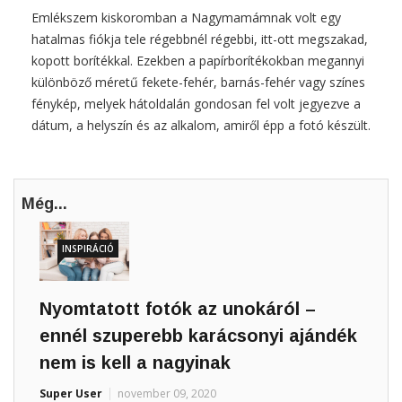
Emlékszem kiskoromban a Nagymamámnak volt egy
hatalmas fiókja tele régebbnél régebbi, itt-ott megszakad,
kopott borítékkal. Ezekben a papírborítékokban megannyi
különböző méretű fekete-fehér, barnás-fehér vagy színes
fénykép, melyek hátoldalán gondosan fel volt jegyezve a
dátum, a helyszín és az alkalom, amiről épp a fotó készült.
Még...
INSPIRÁCIÓ
Nyomtatott fotók az unokáról –
ennél szuperebb karácsonyi ajándék
nem is kell a nagyinak
Super User
november 09, 2020