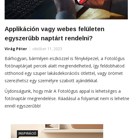
Applikáción vagy webes felületen
egyszerűbb naptárt rendelni?
Virág Péter
október 11, 2023
Bárhogyan, bármilyen eszközzel is fényképezel, a Fotológus
fotónaptárjait percek alatt megrendelheted, így feldobhatod
otthonod egy szuper lakásdekorációs ötlettel, vagy örömet
szerezhetsz egy személyre szabott ajándékkal.
Újdonságunk, hogy már A Fotológus appal is lehetséges a
fotónaptár megrendelése. Ráadásul a folyamat nem is lehetne
ennél egyszerűbb!
INSPIRÁCIÓ