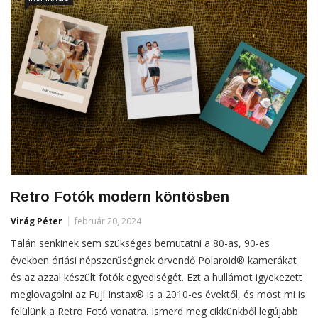
Retro Fotók modern köntösben
Virág Péter
február 20, 2024
Talán senkinek sem szükséges bemutatni a 80-as, 90-es
években óriási népszerűségnek örvendő Polaroid® kamerákat
és az azzal készült fotók egyediségét. Ezt a hullámot igyekezett
meglovagolni az Fuji Instax® is a 2010-es évektől, és most mi is
felülünk a Retro Fotó vonatra. Ismerd meg cikkünkből legújabb