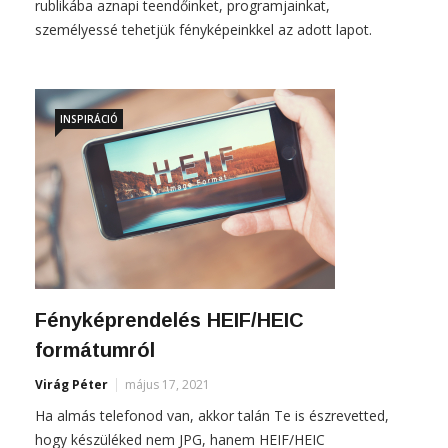
rublikába aznapi teendőinket, programjainkat,
személyessé tehetjük fényképeinkkel az adott lapot.
INSPIRÁCIÓ
Fényképrendelés HEIF/HEIC
formátumról
Virág Péter
május 17, 2021
Ha almás telefonod van, akkor talán Te is észrevetted,
hogy készüléked nem JPG, hanem HEIF/HEIC