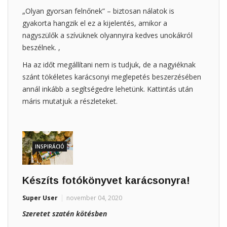
„Olyan gyorsan felnőnek” – biztosan nálatok is
gyakorta hangzik el ez a kijelentés, amikor a
nagyszülők a szívüknek olyannyira kedves unokákról
beszélnek. ,
Ha az időt megállítani nem is tudjuk, de a nagyiéknak
szánt tökéletes karácsonyi meglepetés beszerzésében
annál inkább a segítségedre lehetünk. Kattintás után
máris mutatjuk a részleteket.
INSPIRÁCIÓ
Készíts fotókönyvet karácsonyra!
Super User
november 04, 2020
Szeretet szatén kötésben