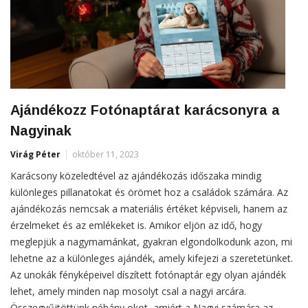
Ajándékozz Fotónaptárat karácsonyra a
Nagyinak
Virág Péter
október 11, 2023
Karácsony közeledtével az ajándékozás időszaka mindig
különleges pillanatokat és örömet hoz a családok számára. Az
ajándékozás nemcsak a materiális értéket képviseli, hanem az
érzelmeket és az emlékeket is. Amikor eljön az idő, hogy
meglepjük a nagymamánkat, gyakran elgondolkodunk azon, mi
lehetne az a különleges ajándék, amely kifejezi a szeretetünket.
Az unokák fényképeivel díszített fotónaptár egy olyan ajándék
lehet, amely minden nap mosolyt csal a nagyi arcára.
Összegyűjtöttünk néhány okot, amiért a Nagyi számára az