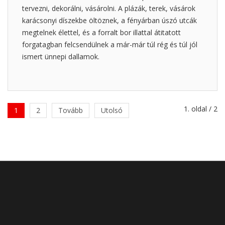
tervezni, dekorálni, vásárolni. A plázák, terek, vásárok
karácsonyi díszekbe öltöznek, a fényárban úszó utcák
megtelnek élettel, és a forralt bor illattal átitatott
forgatagban felcsendülnek a már-már túl rég és túl jól
ismert ünnepi dallamok.
1. oldal / 2
1
2
Tovább
Utolsó