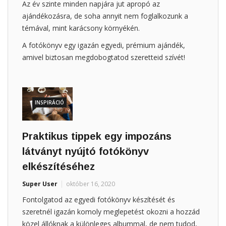
Az év szinte minden napjára jut apropó az
ajándékozásra, de soha annyit nem foglalkozunk a
témával, mint karácsony környékén.
A fotókönyv egy igazán egyedi, prémium ajándék,
amivel biztosan megdobogtatod szeretteid szívét!
INSPIRÁCIÓ
Praktikus tippek egy impozáns
látványt nyújtó fotókönyv
elkészítéséhez
Super User
október 16, 2020
Fontolgatod az egyedi fotókönyv készítését és
szeretnél igazán komoly meglepetést okozni a hozzád
közel állóknak a különleges albummal, de nem tudod,