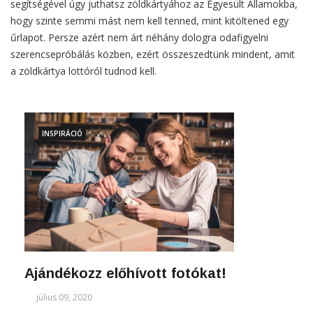
segítségével úgy juthatsz zöldkártyához az Egyesült Államokba,
hogy szinte semmi mást nem kell tenned, mint kitöltened egy
űrlapot. Persze azért nem árt néhány dologra odafigyelni
szerencsepróbálás közben, ezért összeszedtünk mindent, amit
a zöldkártya lottóról tudnod kell.
INSPIRÁCIÓ
Ajándékozz előhívott fotókat!
július 09, 2020