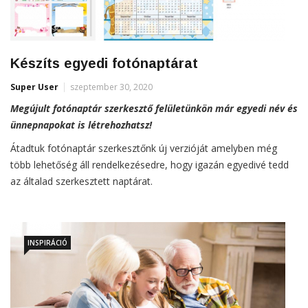
Készíts egyedi fotónaptárat
Super User
szeptember 30, 2020
Megújult fotónaptár szerkesztő felületünkön már egyedi név és
ünnepnapokat is létrehozhatsz!
Átadtuk fotónaptár szerkesztőnk új verzióját amelyben még
több lehetőség áll rendelkezésedre, hogy igazán egyedivé tedd
az általad szerkesztett naptárat.
INSPIRÁCIÓ