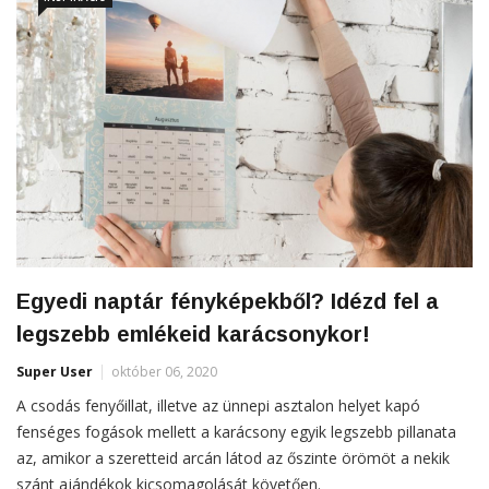
Egyedi naptár fényképekből? Idézd fel a
legszebb emlékeid karácsonykor!
Super User
október 06, 2020
A csodás fenyőillat, illetve az ünnepi asztalon helyet kapó
fenséges fogások mellett a karácsony egyik legszebb pillanata
az, amikor a szeretteid arcán látod az őszinte örömöt a nekik
szánt ajándékok kicsomagolását követően.