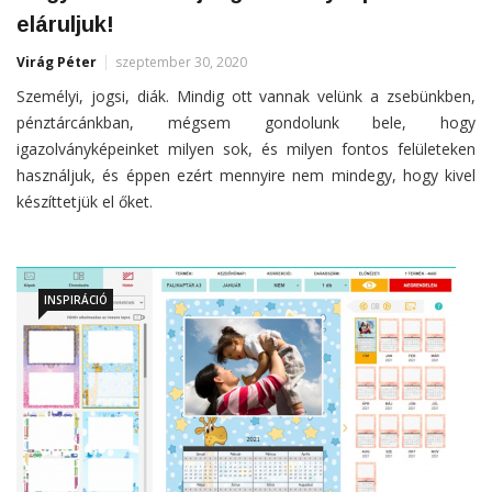
eláruljuk!
Virág Péter
szeptember 30, 2020
Személyi, jogsi, diák. Mindig ott vannak velünk a zsebünkben,
pénztárcánkban, mégsem gondolunk bele, hogy
igazolványképeinket milyen sok, és milyen fontos felületeken
használjuk, és éppen ezért mennyire nem mindegy, hogy kivel
készíttetjük el őket.
INSPIRÁCIÓ