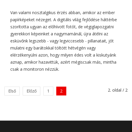
Van valami nosztalgikus érzés abban, amikor az ember
papírképeket nézeget. A digitális világ fejlődése háttérbe
szorította ugyan az előhívott fotót, de végiglapozgatni
gyerekkori képeinket a nagymamánál, újra átélni az
esküvőnk legszebb - vagy legviccesebb - pillanatait, jót
mulatni egy barátokkal töltött hétvégén vagy
elérzékenyülni azon, hogy milyen édes volt a kiskutyánk
aznap, amikor hazavittük, azért mégiscsak más, mintha
csak a monitoron nézzük.
2. oldal / 2
Első
Előző
1
2