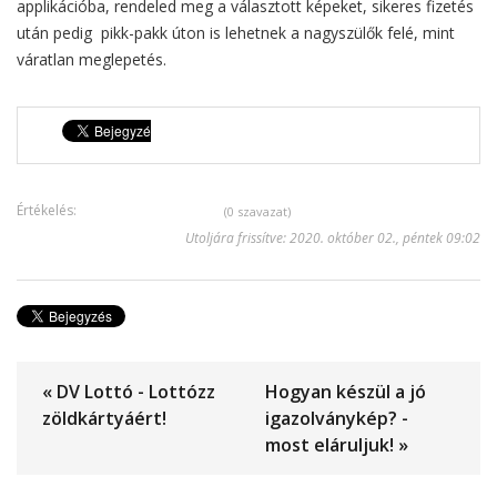
applikációba, rendeled meg a választott képeket, sikeres fizetés
után pedig pikk-pakk úton is lehetnek a nagyszülők felé, mint
váratlan meglepetés.
Értékelés:
(0 szavazat)
Utoljára frissítve: 2020. október 02., péntek 09:02
« DV Lottó - Lottózz
Hogyan készül a jó
zöldkártyáért!
igazolványkép? -
most eláruljuk! »