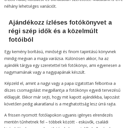
néhány lehetséges variációt.
Ajándékozz ízléses fotókönyvet a
régi szép idők és a közelmúlt
fotóiból
Egy kemény borítású, minőségi és finom tapintású könyvnek
mindig megvan a maga varázsa. Különösen akkor, ha az
ajándék tárgya egy szeretettel teli fotókönyv, ami egyenesen a
nagymamának vagy a nagypapának készült.
Képzeld el, amint a nagyi vagy a papa izgatottan felbontva a
díszes csomagolást megpillantja a fotókönyv egyedi tervezésű
előlapját. Ekkor már sejti, hogy mit kapott ajándékba, lapozást
követően pedig akaratlanul is a meghatottság lesz úrrá rajta.
A frissen nyomott fotólapokon ugyanis igényes elrendezés
mentén tűnhetnek fel – többek között - esküvők, családi