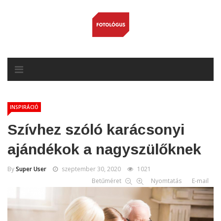
INSPIRÁCIÓ
Szívhez szóló karácsonyi
ajándékok a nagyszülőknek
By
Super User
szeptember 30, 2020
1021
Betűméret
Nyomtatás
E-mail