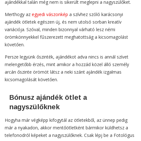
ajándékkal talán még nem is sikerült meglepni a nagyszülőket.
Merthogy az
egyedi vászonkép
a szívhez szóló karácsonyi
ajándék ötletek egészen új, és nem utolsó sorban kreatív
variációja. Szóval, minden bizonnyal várható lesz némi
örömkönnyekkel fűszerezett meghatottság a kicsomagolást
követően.
Persze legyünk őszinték, ajándékot adva nincs is annál szívet
melengetőbb érzés, mint amikor a hozzád közel álló személy
arcán őszinte örömöt látsz a neki szánt ajándék izgalmas
kicsomagolását követően.
Bónusz ajándék ötlet a
nagyszülőknek
Hogyha már végképp kifogytál az ötletekből, az ünnep pedig
már a nyakadon, akkor mentőötletként bármikor küldhetsz a
telefonodról képeket a nagyszülőknek. Csak lépj be a Fotológus