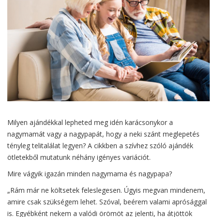
Milyen ajándékkal lepheted meg idén karácsonykor a
nagymamát vagy a nagypapát, hogy a neki szánt meglepetés
tényleg telitalálat legyen? A cikkben a szívhez szóló ajándék
ötletekből mutatunk néhány igényes variációt.
Mire vágyik igazán minden nagymama és nagypapa?
„Rám már ne költsetek feleslegesen. Úgyis megvan mindenem,
amire csak szükségem lehet. Szóval, beérem valami aprósággal
is. Egyébként nekem a valódi örömöt az jelenti, ha átjöttök