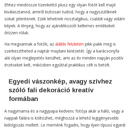
Ehhez mindössze tizenkettő plusz egy olyan fotót kell majd
kiválasztanod, amiről biztosan tudod, hogy a nagyszülőknek
sokat jelentenek. Ezek lehetnek nosztalgikus, családi vagy vidám
képek. A lényeg, hogy az ajándékozott kellemes emlékeket
őrizzen róluk.
Ha megvannak a fotók, az
alábbi felületen
pikk-pakk meg is
szerkesztheted a naptár majdani kinézetét. Így a karácsonyfa
alá olyan meglepetés kerülhet, ami az év minden napján pozitív
érzéseket kelt, miközben egyúttal praktikus célt is betölt.
Egyedi vászonkép, avagy szívhez
szóló fali dekoráció kreatív
formában
A nagymama és a nagypapa kedvenc fotója akár a háló, vagy a
nappali falára is költözhet, méghozzá a lehető legigényesebb
kidolgozás mellett. Le mernénk fogadni, hogy ilyen típusú egyedi