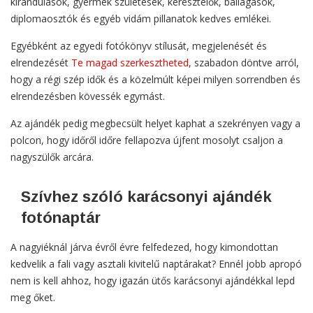
kirándulások, gyermek születések, keresztelők, ballagások,
diplomaosztók és egyéb vidám pillanatok kedves emlékei.
Egyébként az egyedi fotókönyv stílusát, megjelenését és
elrendezését
Te magad szerkesztheted
, szabadon döntve arról,
hogy a régi szép idők és a közelmúlt képei milyen sorrendben és
elrendezésben kövessék egymást.
Az ajándék pedig megbecsült helyet kaphat a szekrényen vagy a
polcon, hogy időről időre fellapozva újfent mosolyt csaljon a
nagyszülők arcára.
Szívhez szóló karácsonyi ajándék
fotónaptár
A nagyiéknál járva évről évre felfedezed, hogy kimondottan
kedvelik a fali vagy asztali kivitelű naptárakat? Ennél jobb apropó
nem is kell ahhoz, hogy igazán ütős karácsonyi ajándékkal lepd
meg őket.