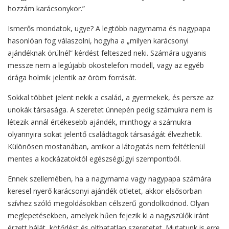
hozzám karácsonykor.”
Ismerős mondatok, ugye? A legtöbb nagymama és nagypapa
hasonlóan fog válaszolni, hogyha a „milyen karácsonyi
ajándéknak örülnél” kérdést felteszed neki. Számára ugyanis
messze nem a legújabb okostelefon modell, vagy az egyéb
drága holmik jelentik az öröm forrását.
Sokkal többet jelent nekik a család, a gyermekek, és persze az
unokák társasága. A szeretet ünnepén pedig számukra nem is
létezik annál értékesebb ajándék, minthogy a számukra
olyannyira sokat jelentő családtagok társaságát élvezhetik.
Különösen mostanában, amikor a látogatás nem feltétlenül
mentes a kockázatoktól egészségügyi szempontból.
Ennek szellemében, ha a nagymama vagy nagypapa számára
keresel nyerő karácsonyi ajándék ötletet, akkor elsősorban
szívhez szóló megoldásokban célszerű gondolkodnod. Olyan
meglepetésekben, amelyek hűen fejezik ki a nagyszülők iránt
érzett hálát, kötődést és olthatatlan szeretetet. Mutatunk is erre