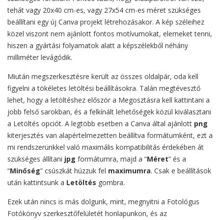
tehát vagy 20x40 cm-es, vagy 27x54 cm-es méret szükséges
beállítani egy új Canva projekt létrehozásakor. A kép széleihez
közel viszont nem ajánlott fontos motívumokat, elemeket tenni,
hiszen a gyártási folyamatok alatt a képszélekből néhány
milliméter levágódik.
Miután megszerkesztésre került az összes oldalpár, oda kell
figyelni a tökéletes letöltési beállításokra. Talán megtévesztő
lehet, hogy a letöltéshez először a Megosztásra kell kattintani a
jobb felső sarokban, és a felkínált lehetőségek közül kiválasztani
a Letöltés opciót. A legtöbb esetben a Canva által ajánlott
png
kiterjesztés van alapértelmezetten beállítva formátumként, ezt a
mi rendszerünkkel való maximális kompatibilitás érdekében át
szükséges állítani
jpg
formátumra, majd a “
Méret
” és a
“
Minőség
” csúszkát húzzuk fel
maximumra
. Csak e beállítások
után kattintsunk a
Letöltés
gombra.
Ezek után nincs is más dolgunk, mint, megnyitni a Fotológus
Fotókönyv szerkesztőfelületét honlapunkon, és az