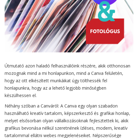
Útmutató azon haladó felhasználóink részére, akik otthonosan
mozognak mind a mi honlapunkon, mind a Canva felületén,
hogy az ott elkészített munkáikat úgy tölthessék fel
honlapunkra, hogy az a lehető legjobb minőségben
készülhessen el.
Néhány szóban a Canváról: A Canva egy olyan szabadon
használható kreatív tartalom, képszerkesztő és grafikai honlap,
melyet elsősorban olyan vállalkozásoknak fejlesztettek ki, akik
grafikus bevonása nélkül szeretnének ízléses, modern, kreatív
tartalommal ellátni webes megjelenéseiket. Népszerűsége