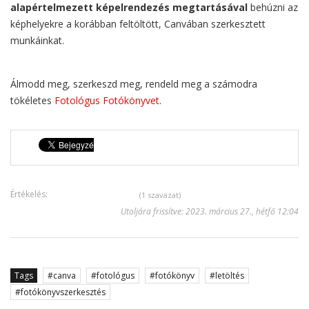
alapértelmezett képelrendezés megtartásával
behúzni az
képhelyekre a korábban feltöltött, Canvában szerkesztett
munkáinkat.
Álmodd meg, szerkeszd meg, rendeld meg a számodra
tökéletes
Fotológus Fotókönyvet
.
Értékelés:
(1 szavazat)
Utoljára frissítve: 2023. március 27., hétfő 12:04
Tags
canva
fotológus
fotókönyv
letöltés
fotókönyvszerkesztés