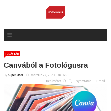
TUDÁSTÁR
Canvából a Fotológusra
By
Super User
március 27, 2023
68
Betűméret
Nyomtatás
E-mail