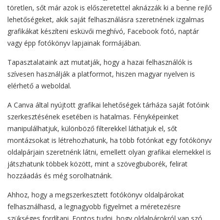
töretlen, sőt már azok is előszeretettel aknázzák ki a benne rejlő
lehetőségeket, akik saját felhasználásra szeretnének izgalmas
grafikákat készíteni esküvői meghívó, Facebook fotó, naptár
vagy épp fotókönyv lapjainak formájában.
Tapasztalataink azt mutatják, hogy a hazai felhasználók is
szívesen használják a platformot, hiszen magyar nyelven is
elérhető a weboldal.
A Canva által nyújtott grafikai lehetőségek tárháza saját fotóink
szerkesztésének esetében is hatalmas. Fényképeinket
manipulálhatjuk, különböző filterekkel láthatjuk el, sőt
montázsokat is létrehozhatunk, ha több fotónkat egy fotókönyv
oldalpárjain szeretnénk látni, emellett olyan grafikai elemekkel is
játszhatunk többek között, mint a szövegbuborék, felirat
hozzáadás és még sorolhatnánk.
Ahhoz, hogy a megszerkesztett fotókönyv oldalpárokat
felhasználhasd, a legnagyobb figyelmet a méretezésre
szükséges fordítani. Fontos tudni, hogy oldalpárokról van szó,