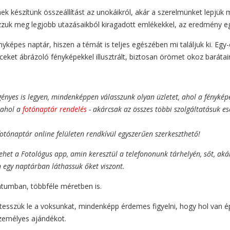
ek készítünk összeállítást az unokáikról, akár a szerelmünket lepjük m
zzuk meg legjobb utazásaikból kiragadott emlékekkel, az eredmény eg
épes naptár, hiszen a témát is teljes egészében mi találjuk ki. Egy-e
ceket ábrázoló fényképekkel illusztrált, biztosan örömet okoz baráta
gényes is legyen, mindenképpen válasszunk olyan üzletet, ahol a
fénykép
, ahol a
fotónaptár rendelés
- akárcsak az összes többi szolgáltatásuk e
otónaptár online felületen rendkívül egyszerűen szerkeszthető!
lehet a Fotológus app, amin keresztül a telefononunk tárhelyén, sőt, ak
n egy naptárban láthassuk őket viszont.
mátumban, többféle méretben is.
t tesszük le a voksunkat, mindenképp érdemes figyelni, hogy hol van 
személyes ajándékot.