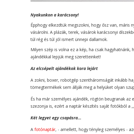
Nyakunkon a karácsony!
Épphogy elkezdtük megszokni, hogy ősz van, máris nya
vásárolni. A plázák, terek, vásárok karácsonyi díszekb
túl rég és túl jól ismert ünnepi dallamok.
Milyen szép is volna ez a kép, ha csak hagyhatnánk, 
ajándékkal lepjük meg szeretteinket!
Az elcsépelt ajándékok kora lejárt
A zokni, boxer, robotgép szentháromságát inkább hagy
tömegtermékek sem állják meg a helyüket olyan szuper
És ha már személyes ajándék, rögtön beugranak az elő
szezonja is, ezért a naptár készítés saját fotókból a ,,
Két legyet egy csapásra...
A
fotónaptár
, - amellett, hogy tényleg személyes - az