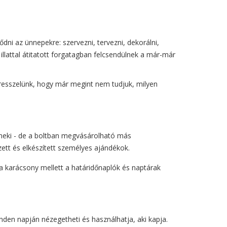
ni az ünnepekre: szervezni, tervezni, dekorálni,
 illattal átitatott forgatagban felcsendülnek a már-már
stresszelünk, hogy már megint nem tudjuk, milyen
i neki - de a boltban megvásárolható más
ett és elkészített személyes ajándékok.
a karácsony mellett a határidőnaplók és naptárak
inden napján nézegetheti és használhatja, aki kapja.