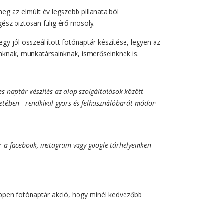
eg az elmúlt év legszebb pillanataiból
ész biztosan fülig érő mosoly.
gy jól összeállított fotónaptár készítése, legyen az
inknak, munkatársainknak, ismerőseinknek is.
es naptár készítés az alap szolgáltatások között
setében - rendkívül gyors és felhasználóbarát módon
ár a facebook, instagram vagy google tárhelyeinken
éppen fotónaptár akció, hogy minél kedvezőbb