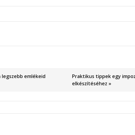
a legszebb emlékeid
Praktikus tippek egy impo
elkészítéséhez »