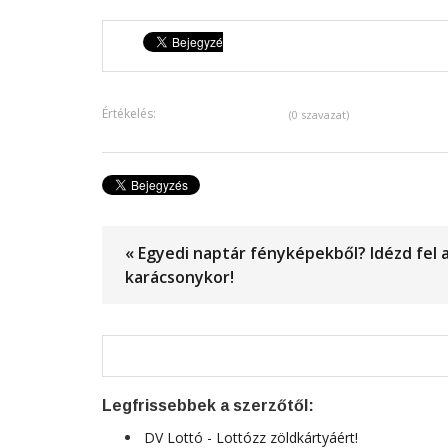
Értékelés:
(0 szavazat)
« Egyedi naptár fényképekből? Idézd fel 
karácsonykor!
Legfrissebbek a szerzőtől:
DV Lottó - Lottózz zöldkártyáért!