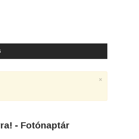
S
×
a! - Fotónaptár