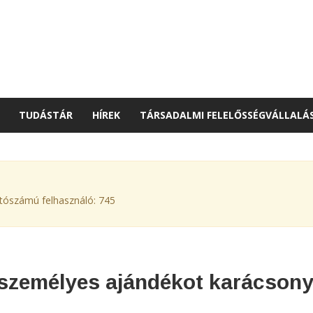
TUDÁSTÁR
HÍREK
TÁRSADALMI FELELŐSSÉGVÁLLALÁ
ítószámú felhasználó: 745
személyes ajándékot karácsonyr