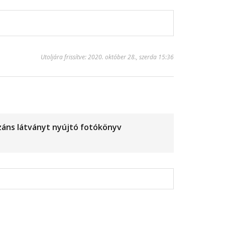
Utoljára frissítve: 2020. október 28., szerda 15:36
záns látványt nyújtó fotókönyv