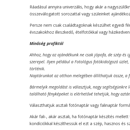
Ráadásul annyira univerzális, hogy akár a nagyszülőkn
összeválogatott sorozattal vagy szüleinket ajándéko
Persze nem csak családtagoknak készülhet egyedi fényk
évszakokhoz illeszkedő, ételfotókkal vagy házikedven
Minőség profiktól
Ahhoz, hogy az ajándékunk ne csak jópofa, de szép és i
szerepel. Ilyen például a Fotológus fotókidolgozó üzlet
történik.
Naptárunkat az otthon melegében állíthatjuk össze, a f
Bármelyik megoldást is választjuk, nagy segítségünkre 
található fényképeket is elérhetővé tehetjük, hogy aztá
Választhatjuk asztali fotónaptár vagy falinaptár for
Akár fali-, akár asztali, ha
fotónaptár készítés mellet
kondíciókkal készíthessük el ezt a szép, hasznos és 