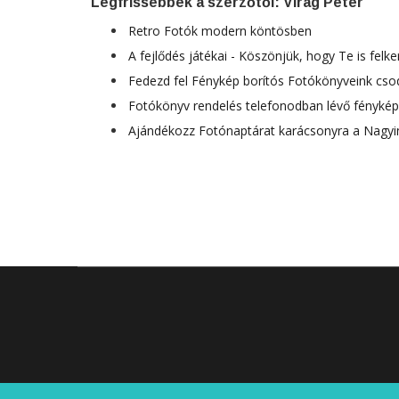
Legfrissebbek a szerzőtől: Virág Péter
Retro Fotók modern köntösben
A fejlődés játékai - Köszönjük, hogy Te is felke
Fedezd fel Fénykép borítós Fotókönyveink csod
Fotókönyv rendelés telefonodban lévő fénykép
Ajándékozz Fotónaptárat karácsonyra a Nagyi