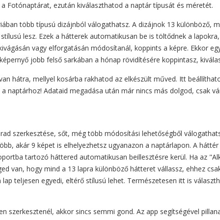
 a Fotónaptárat, ezután kiválaszthatod a naptár típusát és méretét.
iában több típusú dizájnból válogathatsz. A dizájnok 13 különböző, mé
ílusú lesz. Ezek a hátterek automatikusan be is töltődnek a lapokra, 
kivágásán vagy elforgatásán módosítanál, koppints a képre. Ekkor eg
épernyő jobb felső sarkában a hónap rövidítésére koppintasz, kivála
 hátra, mellyel kosárba rakhatod az elkészült műved. Itt beállíthat
 a naptárhoz! Adataid megadása után már nincs más dolgod, csak vár
ad szerkesztése, sőt, még több módosítási lehetőségből válogathatsz.
öbb, akár 9 képet is elhelyezhetsz ugyanazon a naptárlapon. A hátté
oportba tartozó háttered automatikusan beillesztésre kerül. Ha az 
éged van, hogy mind a 13 lapra különböző hátteret vállassz, ehhez csak a
p teljesen egyedi, eltérő stílusú lehet. Természetesen itt is választ
szerkesztenél, akkor sincs semmi gond. Az app segítségével pillanat