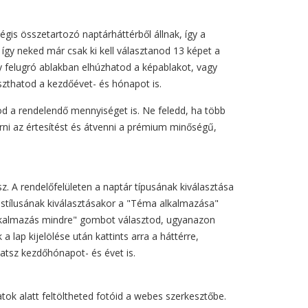
gis összetartozó naptárháttérből állnak, így a
így neked már csak ki kell választanod 13 képet a
y felugró ablakban elhúzhatod a képablakot, vagy
szthatod a kezdőévet- és hónapot is.
od a rendelendő mennyiséget is. Ne feledd, ha több
ni az értesítést és átvenni a prémium minőségű,
 A rendelőfelületen a naptár típusának kiválasztása
r stílusának kiválasztásakor a "Téma alkalmazása"
"Alkalmazás mindre" gombot választod, ugyanazon
 lap kijelölése után kattints arra a háttérre,
hatsz kezdőhónapot- és évet is.
ok alatt feltöltheted fotóid a webes szerkesztőbe.