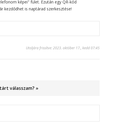
elefonom képei" fület. Ezután egy QR-kód
már kezdődhet is naptárad szerkesztése!
Utoljára frissítve: 2023. október 17., kedd 07:45
tárt válasszam? »