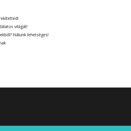
rekítetted!
álatos világát!
ekből? Nálunk lehetséges!
nak