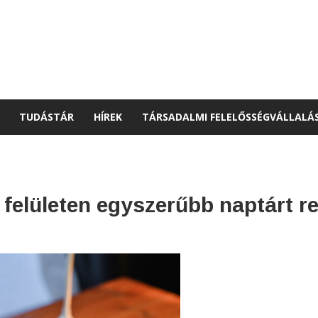
TUDÁSTÁR
HÍREK
TÁRSADALMI FELELŐSSÉGVÁLLALÁ
felületen egyszerűbb naptárt r