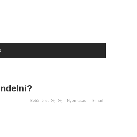
S
endelni?
Betűméret
Nyomtatás
E-mail