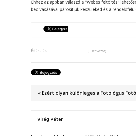
Ehhez az appban válaszd a "Webes feltöltés" lehető
beolvasásával párosítjuk készüléked és a rendelőfelül
Értékelés:
(0 szavazat)
« Ezért olyan különleges a Fotológus Fot
Virág Péter