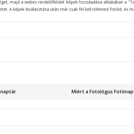
séget, majd a webes rendelőfelület Képek hozzáadása ablakában a "T
etet. A képek kiválasztása után már csak fel kell töltened fotóid, és 
ónaptár
Miért a Fotológus Fotónap