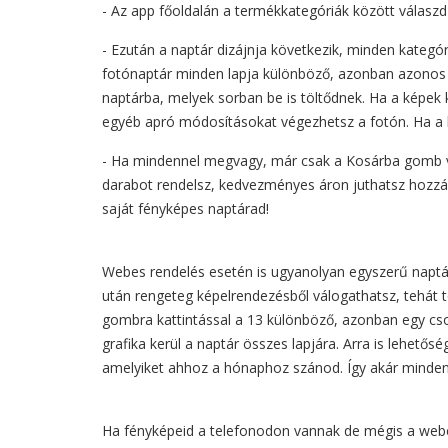
- Az app főoldalán a termékkategóriák között válaszd
- Ezután a naptár dizájnja következik, minden kategór
fotónaptár minden lapja különböző, azonban azonos st
naptárba, melyek sorban be is töltődnek. Ha a képek 
egyéb apró módosításokat végezhetsz a fotón. Ha a k
- Ha mindennel megvagy, már csak a Kosárba gomb van
darabot rendelsz, kedvezményes áron juthatsz hozzá
saját fényképes naptárad!
Webes rendelés esetén is ugyanolyan egyszerű naptár
után rengeteg képelrendezésből válogathatsz, tehát t
gombra kattintással a 13 különböző, azonban egy cs
grafika kerül a naptár összes lapjára. Arra is lehetős
amelyiket ahhoz a hónaphoz szánod. Így akár minden la
Ha fényképeid a telefonodon vannak de mégis a weben 