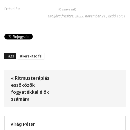
Értékelés:
(0 szavazat)
Utoljára frissítve: 2023. november 21., kedd 15:51
Tags
kerekítsd fel
« Ritmusterápiás
eszöközök
fogyatékkal élők
számára
Virág Péter