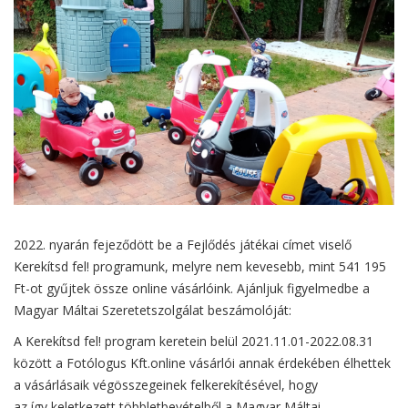
2022. nyarán fejeződött be a Fejlődés játékai címet viselő
Kerekítsd fel! programunk, melyre nem kevesebb, mint 541 195
Ft-ot gyűjtek össze online vásárlóink. Ajánljuk figyelmedbe a
Magyar Máltai Szeretetszolgálat beszámolóját:
A Kerekítsd fel! program keretein belül 2021.11.01-2022.08.31
között a Fotólogus Kft.online vásárlói annak érdekében élhettek
a vásárlásaik végösszegeinek felkerekítésével, hogy
az így keletkezett többletbevételből a Magyar Máltai