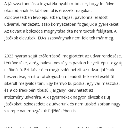
A játszva tanulás a leghatékonyabb módszer, hogy fejlődve
okosodjanak és közben jól is érezzék magukat.
Zöldövezetben lévő épületben, tágas, pavilonnal ellátott
udvarral, rendezett, szép környezetben fogadjuk a gyerekeket.
Az udvart a bölcsőde megnyitása óta nem tudtuk felújítani. A
játékok elavultak, EU-s szabványnak nem feleltek már meg.
2023 nyarán saját erőforrásból megtörtént az udvar rendezése,
térkövezése, a régi balesetveszélyes pavilon helyett épült egy új
esőbeálló. Ezt követően megkezdődhetett az udvari játékok
beszerzése, amit a fotologus.hu-n leadott felkerekítésekből
sikerült megvalósítani. Egy hernyó bújócska, egy vár-mászóka,
és 9 db frédi-béni típusú „járgány” kerülhetett az
intézmény udvarára. A kisgyermekek nagyon élvezik az új
játékokat, színesedett az udvarunk és nem utolsó sorban nagy
szerepe van mozgásuk fejlődésében is.