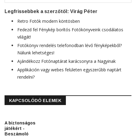
Legfrissebbek a szerzőtől: Virág Péter
Retro Fotók modern köntösben
Fedezd fel Fénykép borítós Fotókönyveink csodálatos
világát!
Fotókönyv rendelés telefonodban lévő fényképekből?
Nálunk lehetséges!
Ajándékozz Fotónaptárat karácsonyra a Nagyinak
Applikáción vagy webes felületen egyszerűbb naptárt
rendelni?
KAPCSOLÓDÓ ELEMEK
A biztonságos
játékért -
Beszámoló