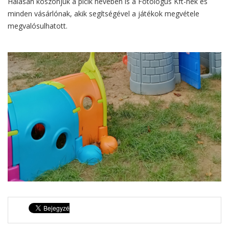
Hálásan köszönjük a picik nevében is a Fotológus Kft-nek és
minden vásárlónak, akik segítségével a játékok megvétele
megvalósulhatott.