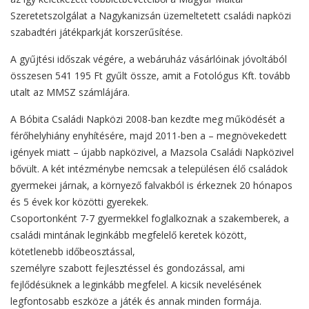
Szeretetszolgálat a Nagykanizsán üzemeltetett családi napközi
szabadtéri játékparkját korszerűsítése.
A gyűjtési időszak végére, a webáruház vásárlóinak jóvoltából
összesen 541 195 Ft gyűlt össze, amit a Fotológus Kft. tovább
utalt az MMSZ számlájára.
A Bóbita Családi Napközi 2008-ban kezdte meg működését a
férőhelyhiány enyhítésére, majd 2011-ben a – megnövekedett
igények miatt – újabb napközivel, a Mazsola Családi Napközivel
bővült. A két intézménybe nemcsak a településen élő családok
gyermekei járnak, a környező falvakból is érkeznek 20 hónapos
és 5 évek kor közötti gyerekek.
Csoportonként 7-7 gyermekkel foglalkoznak a szakemberek, a
családi mintának leginkább megfelelő keretek között,
kötetlenebb időbeosztással,
személyre szabott fejlesztéssel és gondozással, ami
fejlődésüknek a leginkább megfelel. A kicsik nevelésének
legfontosabb eszköze a játék és annak minden formája.