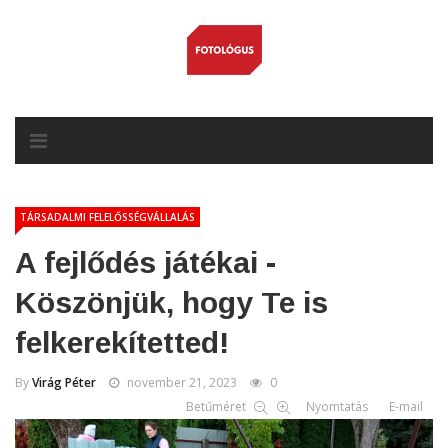
TÁRSADALMI FELELŐSSÉGVÁLLALÁS
A fejlődés játékai -
Köszönjük, hogy Te is
felkerekítetted!
By
Virág Péter
november 21, 2023
0
Betűméret
Nyomtatás
E-mail