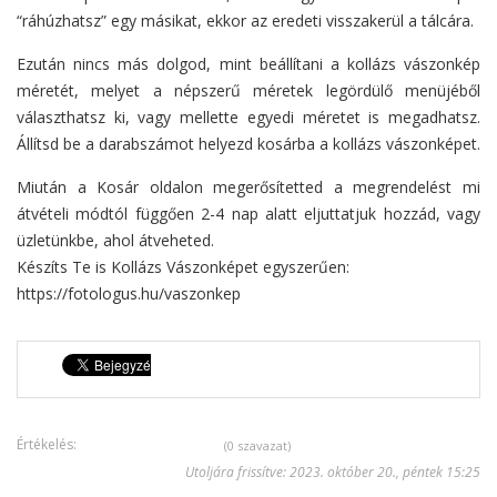
“ráhúzhatsz” egy másikat, ekkor az eredeti visszakerül a tálcára.
Ezután nincs más dolgod, mint beállítani a kollázs vászonkép
méretét, melyet a népszerű méretek legördülő menüjéből
választhatsz ki, vagy mellette egyedi méretet is megadhatsz.
Állítsd be a darabszámot helyezd kosárba a kollázs vászonképet.
Miután a Kosár oldalon megerősítetted a megrendelést mi
átvételi módtól függően 2-4 nap alatt eljuttatjuk hozzád, vagy
üzletünkbe, ahol átveheted.
Készíts Te is Kollázs Vászonképet egyszerűen:
https://fotologus.hu/vaszonkep
Értékelés:
(0 szavazat)
Utoljára frissítve: 2023. október 20., péntek 15:25