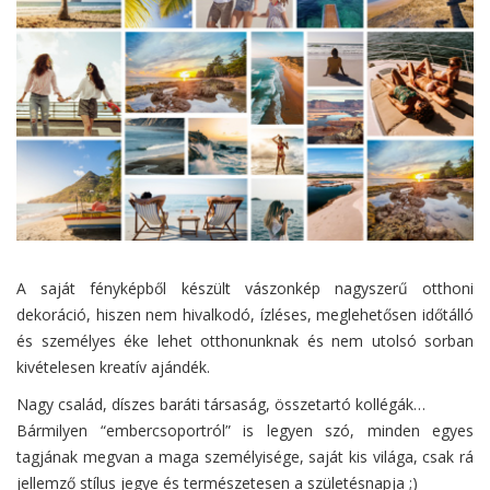
A saját fényképből készült vászonkép nagyszerű otthoni
dekoráció, hiszen nem hivalkodó, ízléses, meglehetősen időtálló
és személyes éke lehet otthonunknak és nem utolsó sorban
kivételesen kreatív ajándék.
Nagy család, díszes baráti társaság, összetartó kollégák…
Bármilyen “embercsoportról” is legyen szó, minden egyes
tagjának megvan a maga személyisége, saját kis világa, csak rá
jellemző stílus jegye és természetesen a születésnapja ;)