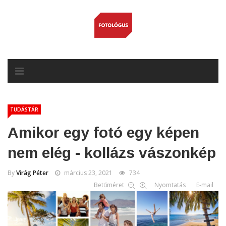
TUDÁSTÁR
Amikor egy fotó egy képen
nem elég - kollázs vászonkép
By
Virág Péter
március 23, 2021
734
Betűméret
Nyomtatás
E-mail