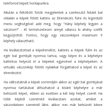
telefonod képeit honlapunkra.
Miután a feltöltött fotók megjelentek a szerkesztő felület bal
oldalán a képek fölött kattins az Elrendezés fülre és legördülő
menü segítségével add meg, hogy “Hány képhely legyen a
vásznon?” - itt természetesen annyit válassz ki ahány szelfit
begyűjtöttél. Fontos, hogy egy vászonképre maximum 9
képhely választható.
Ha kiválasztottad a képelrendést, kattints a Képek fülre és az
egér bal gombját nyomva tartva, vagy képre és a képhelyre
kattintva helyezd el a képeket egyesével a képhelyeken. A
virtuális vászonkép fölötti nyilakkal forgathatod a képet és az
elrendezést.
Ha változtatnál a képek sorrendjén akkor az egér bal gombjával
nyomva tartásával áthúzhatod a kívánt képhelyre a már
behúzott képet, ebben az esetben a két kép helyet cserél. Ha
több képből szeretnéd kiválasztani azokat, amiket a
vászonképen szeretnél látni, akkor egy már behúzott képre