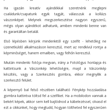
Ha igazán kreatív ajándékkal szeretnénk meglepni
családunk/csapatunk egyik tagját, válasszuk a kollázs
vászonképet. Melynek megszerkesztése nagyon egyszerű,
mégis olyan ajándékot adhatunk, amiben mindenki benne van
és garantáltan betalál.
Első lépésben kérjünk mindenkitől egy szelfit - lehetőleg ne
üzenetküldő alkalmazáson keresztül, mert az rendkívül rontja a
képminőséget, hanem emailben, vagy felhőn keresztül.
Miután mindenki fotója megvan, irány a Fotológus honlapja és
kattintsunk a Vászonkép lehetőségre, majd a Vászonkép
készítés, vagy a Szerkesztés gombra, ekkor megnyílik a
szerkesztő felület.
A képernyő bal felső részében található Fénykép hozzáadása
gombra kattintva töltsd fel a szelfiket. Ha a mobilodon vannak a
bekért képek, akkor sem kell bajlódnod a kábelezéssel, olvasd el
ezt a cikkünket, hogy megtudd, hogyan töltheted fel egyszerűen