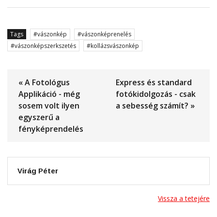
Tags
vászonkép
vászonképrenelés
vászonképszerkszetés
kollázsvászonkép
« A Fotológus
Express és standard
Applikáció - még
fotókidolgozás - csak
sosem volt ilyen
a sebesség számít? »
egyszerű a
fényképrendelés
Virág Péter
Vissza a tetejére