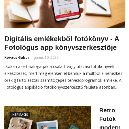
Digitális emlékekből fotókönyv - A
Fotológus app könyvszerkesztője
Kovács Gábor
június 10, 2026
Sokan azért halogatják a családi vagy utazási fotókönyvek
elkészítését, mert még élénken él bennük a múltból a nehézkes,
órákig tartó asztali számítógépes tervezőprogramok emléke. A
Fotológus applikáció fotókönyvszerkesztő felülete azonban…
Retro
INSPIRÁCIÓ
Fotók
modern