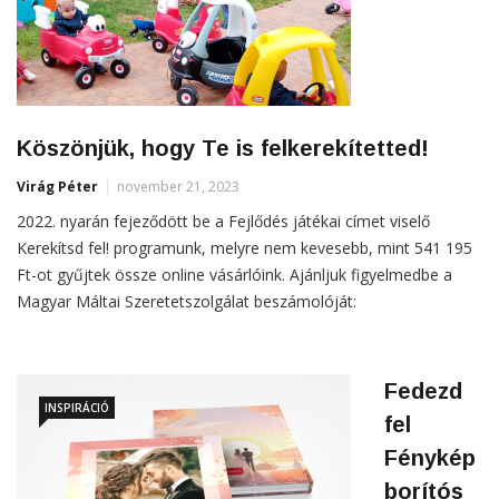
Köszönjük, hogy Te is felkerekítetted!
Virág Péter
november 21, 2023
2022. nyarán fejeződött be a Fejlődés játékai címet viselő
Kerekítsd fel! programunk, melyre nem kevesebb, mint 541 195
Ft-ot gyűjtek össze online vásárlóink. Ajánljuk figyelmedbe a
Magyar Máltai Szeretetszolgálat beszámolóját:
Fedezd
INSPIRÁCIÓ
fel
Fénykép
borítós