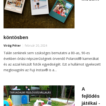
köntösben
Virág Péter
február 20, 2024
Talán senkinek sem szükséges bemutatni a 80-as, 90-es
években óriási népszerűségnek örvendő Polaroid® kamerákat
és az azzal készült fotók egyediségét. Ezt a hullámot igyekezett
meglovagolni az Fuji Instax® is a…
A
TÁRSADALMI FELELŐSSÉGVÁLLALÁS
fejlődés
játékai -