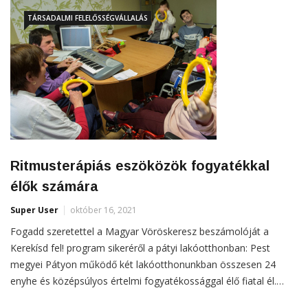
TÁRSADALMI FELELŐSSÉGVÁLLALÁS
Ritmusterápiás eszöközök fogyatékkal
élők számára
Super User
október 16, 2021
Fogadd szeretettel a Magyar Vöröskeresz beszámolóját a
Kerekísd fel! program sikeréről a pátyi lakóotthonban: Pest
megyei Pátyon működő két lakóotthonunkban összesen 24
enyhe és középsúlyos értelmi fogyatékossággal élő fiatal él.…