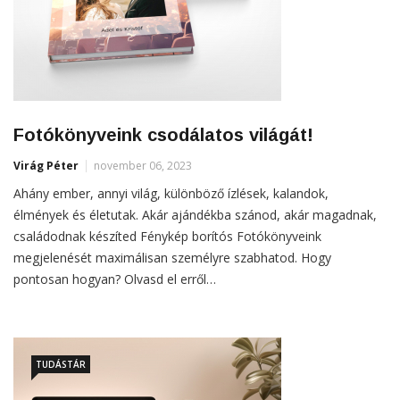
Fotókönyveink csodálatos világát!
Virág Péter
november 06, 2023
Ahány ember, annyi világ, különböző ízlések, kalandok,
élmények és életutak. Akár ajándékba szánod, akár magadnak,
családodnak készíted Fénykép borítós Fotókönyveink
megjelenését maximálisan személyre szabhatod. Hogy
pontosan hogyan? Olvasd el erről…
TUDÁSTÁR